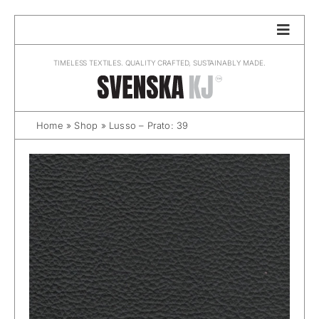
Skip
to
content
TIMELESS TEXTILES. QUALITY CRAFTED, SUSTAINABLY MADE.
Home
»
Shop
»
Lusso – Prato: 39