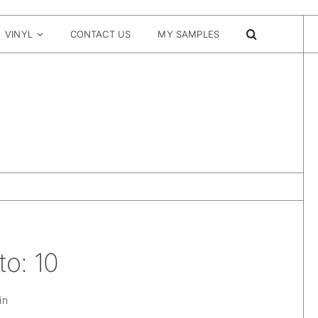
VINYL
CONTACT US
MY SAMPLES
to: 10
in