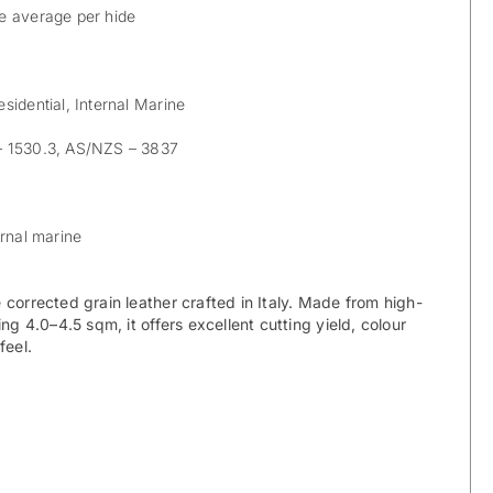
e average per hide
sidential, Internal Marine
 1530.3, AS/NZS – 3837
rnal marine
 corrected grain leather crafted in Italy. Made from high-
ing 4.0–4.5 sqm, it offers excellent cutting yield, colour
 feel.