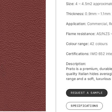
Size:
4 – 4.5m2 approximat
Thickness:
0.9mm – 1.1mm
Application:
Commercial, Re
Flame resistance:
AS/NZS –
Colour range:
42 colours
Certifications:
IMO 652 inte
Description:
Prato is a premium, durable
quality Italian hides averag
range and a soft, luxurious
REQUEST A SAMPLE
SPECIFICATIONS