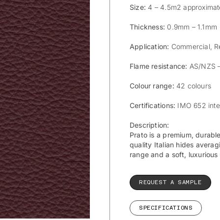
Size:
4 – 4.5m2 approximat
Thickness:
0.9mm – 1.1mm
Application:
Commercial, Re
Flame resistance:
AS/NZS –
Colour range:
42 colours
Certifications:
IMO 652 inte
Description:
Prato is a premium, durable
quality Italian hides averag
range and a soft, luxurious
REQUEST A SAMPLE
SPECIFICATIONS