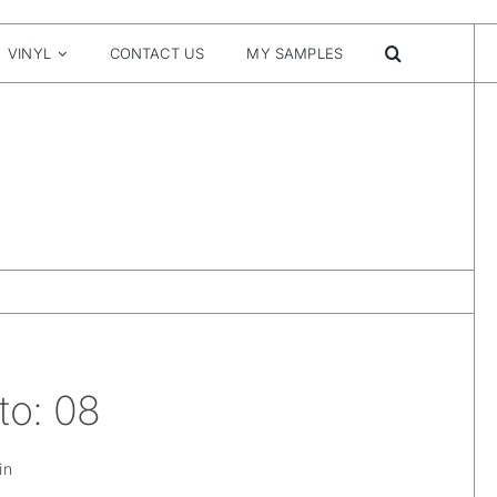
VINYL
CONTACT US
MY SAMPLES
to: 08
in