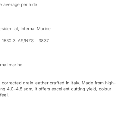
e average per hide
sidential, Internal Marine
 1530.3, AS/NZS – 3837
rnal marine
 corrected grain leather crafted in Italy. Made from high-
ing 4.0–4.5 sqm, it offers excellent cutting yield, colour
 feel.