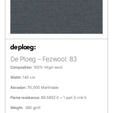
De Ploeg – Fezwool: 83
Composition:
100% Virgin wool
Width:
140 cm
Abrasion: 7
0,000 Martindale
Flame resistance:
BS 5852 0 + 1 part 2 crib 5
Weight:
560 g/m1