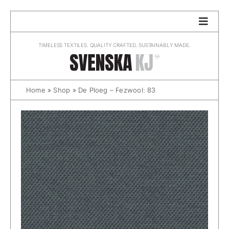
Skip
to
content
TIMELESS TEXTILES. QUALITY CRAFTED, SUSTAINABLY MADE.
Home
»
Shop
»
De Ploeg – Fezwool: 83