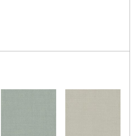
De Ploeg –
De Ploeg –
Fezwool: 05
Fezwool: 06