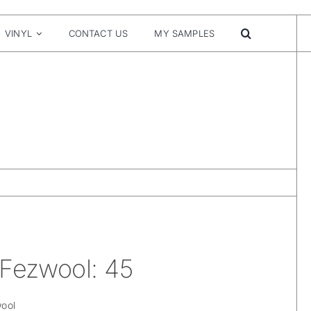
VINYL
CONTACT US
MY SAMPLES
 Fezwool: 45
wool