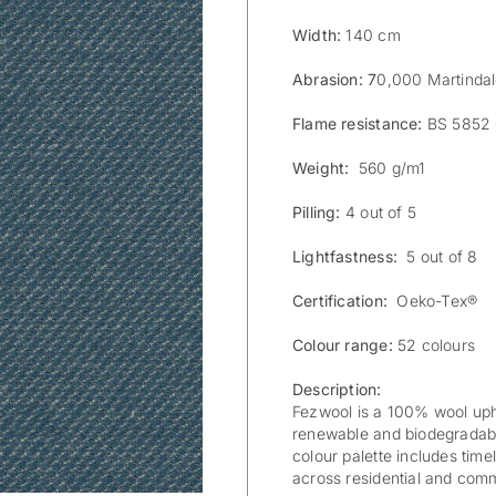
Width:
140 cm
Abrasion: 7
0,000 Martinda
Flame resistance:
BS 5852 0
Weight:
560 g/m1
Pilling:
4 out of 5
Lightfastness:
5 out of 8
Certification:
Oeko-Tex®
Colour range:
52 colours
Description:
Fezwool is a 100% wool uphol
renewable and biodegradabl
colour palette includes timel
across residential and comme