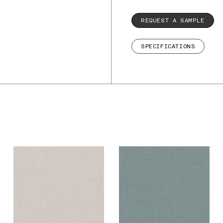
REQUEST A SAMPLE
SPECIFICATIONS
De Ploeg –
De Ploeg –
Fezwool: 02
Fezwool: 04