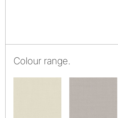
Colour range.
De Ploeg –
De Ploeg –
Fezwool: 00
Fezwool: 01