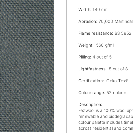
Width:
140 cm
Abrasion: 7
0,000 Martinda
Flame resistance:
BS 5852 0
Weight:
560 g/m1
Pilling:
4 out of 5
Lightfastness:
5 out of 8
Certification:
Oeko-Tex®
Colour range:
52 colours
Description:
Fezwool is a 100% wool uphol
renewable and biodegradabl
colour palette includes timel
across residential and comme