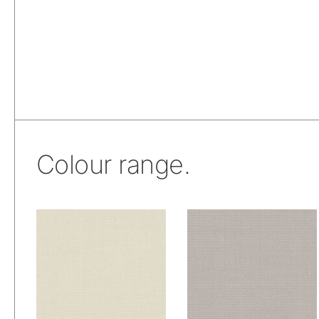
Colour range.
De Ploeg –
De Ploeg –
Fezwool: 00
Fezwool: 01