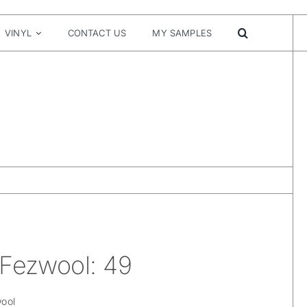
VINYL
CONTACT US
MY SAMPLES
 Fezwool: 49
wool