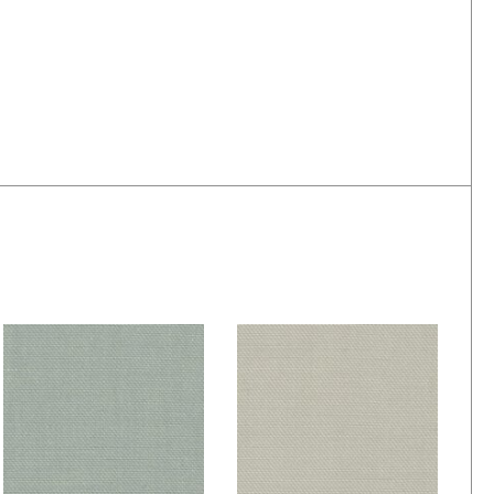
De Ploeg –
De Ploeg –
Fezwool: 05
Fezwool: 06