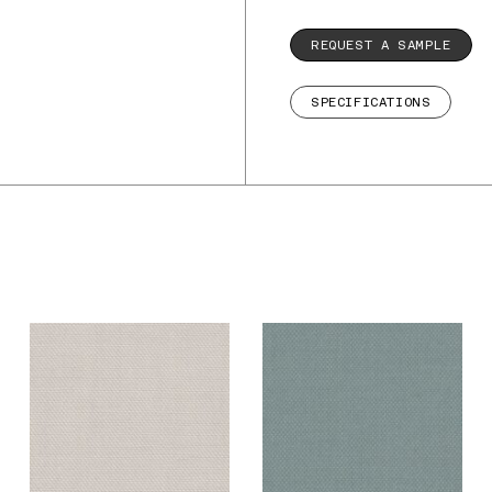
REQUEST A SAMPLE
SPECIFICATIONS
De Ploeg –
De Ploeg –
Fezwool: 02
Fezwool: 04