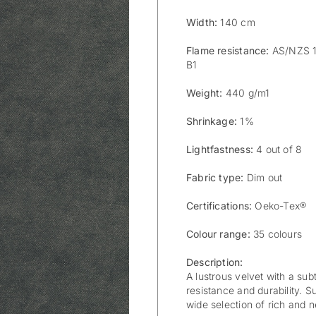
Width:
140 cm
Flame resistance:
AS/NZS 1
B1
Weight:
440 g/m1
Shrinkage:
1%
Lightfastness:
4 out of 8
Fabric type:
Dim out
Certifications:
Oeko-Tex®
Colour range:
35 colours
Description:
A lustrous velvet with a su
resistance and durability. Su
wide selection of rich and n