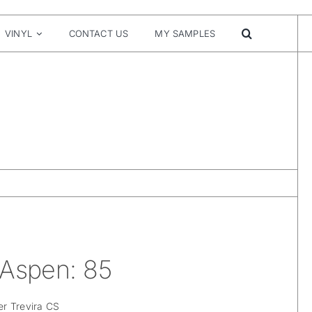
VINYL
CONTACT US
MY SAMPLES
 Aspen: 85
r Trevira CS