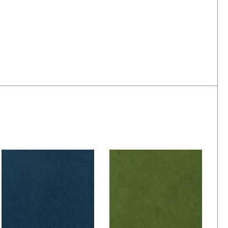
De Ploeg – Aspen:
De Ploeg – Aspen:
04
05