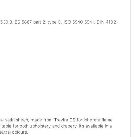
530.3, BS 5867 part 2. type C, ISO 6940 6941, DIN 4102-
btle satin sheen, made from Trevira CS for inherent flame
itable for both upholstery and drapery, it’s available in a
eutral colours.