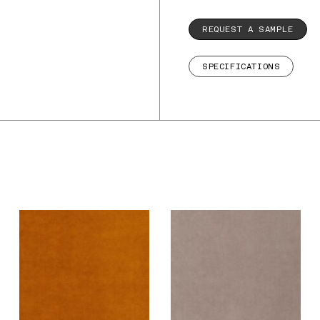
REQUEST A SAMPLE
SPECIFICATIONS
De Ploeg – Aspen:
De Ploeg – Aspen:
02
03