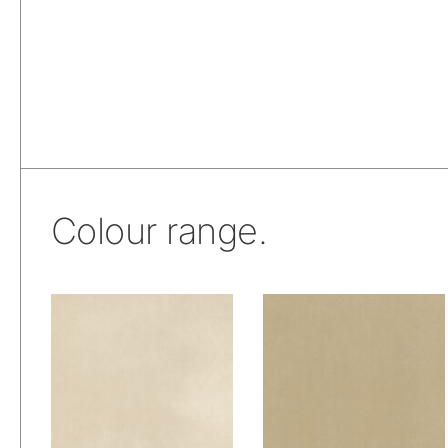
Colour range.
De Ploeg – Aspen:
De Ploeg – Aspen:
00
01