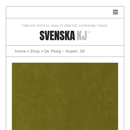
Skip
to
content
TIMELESS TEXTILES. QUALITY CRAFTED, SUSTAINABLY MADE.
Home
»
Shop
»
De Ploeg – Aspen: 56