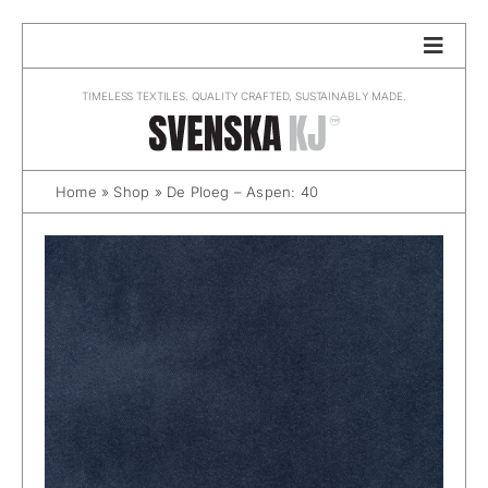
Skip
to
content
TIMELESS TEXTILES. QUALITY CRAFTED, SUSTAINABLY MADE.
Home
»
Shop
»
De Ploeg – Aspen: 40