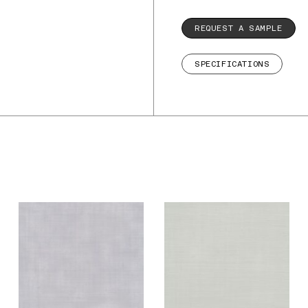
REQUEST A SAMPLE
SPECIFICATIONS
De Ploeg – Wisper:
De Ploeg – Wisper:
03
04