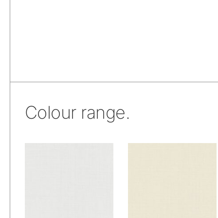
Colour range.
De Ploeg – Wisper:
De Ploeg – Wisper:
00
01