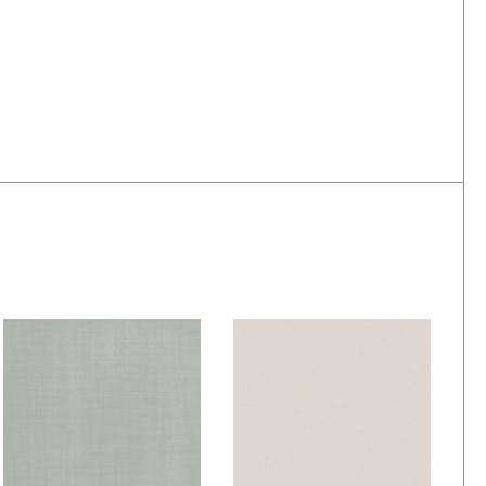
De Ploeg – Wisper:
De Ploeg – Wisper:
05
08