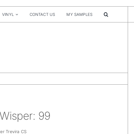
VINYL
CONTACT US
MY SAMPLES
 Wisper: 99
er Trevira CS