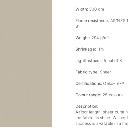
Width:
300 cm
Flame resistance:
AS/NZS 15
B1
Weight:
294 g/m1
Shrinkage:
1%
Lightfastness:
5 out of 8
Fabric type:
Sheer
Certifications:
Oeko-Tex®
Colour range:
25 colours
Description:
A floor length, sheer curtai
the fabric its shine. Wisper
success is available in a m