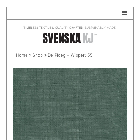
Skip
to
content
TIMELESS TEXTILES. QUALITY CRAFTED, SUSTAINABLY MADE.
Home
»
Shop
»
De Ploeg – Wisper: 55