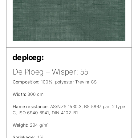
De Ploeg – Wisper: 55
Composition:
100% polyester Trevira CS
Width:
300 cm
Flame resistance:
AS/NZS 1530.3, BS 5867 part 2 type
C, ISO 6940 6941, DIN 4102-B1
Weight:
294 g/m1
Shrinkage:
1%