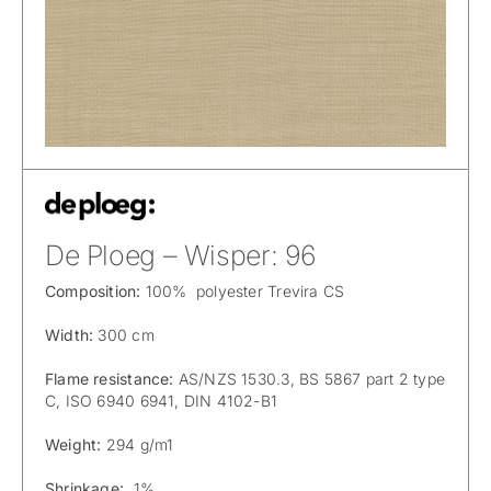
De Ploeg – Wisper: 96
Composition:
100% polyester Trevira CS
Width:
300 cm
Flame resistance:
AS/NZS 1530.3, BS 5867 part 2 type
C, ISO 6940 6941, DIN 4102-B1
Weight:
294 g/m1
Shrinkage:
1%