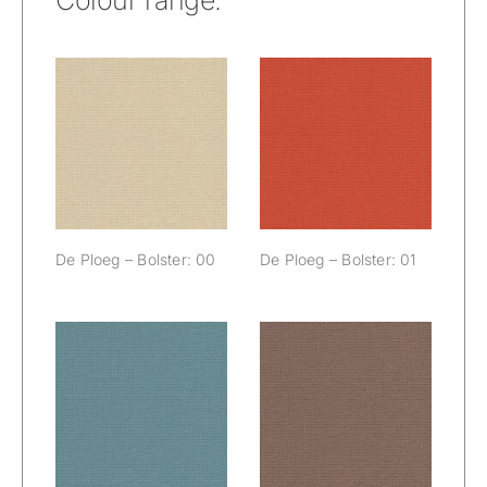
De Ploeg –
De Ploeg –
Bolster: 00
Bolster: 01
De Ploeg – Bolster: 00
De Ploeg – Bolster: 01
De Ploeg –
De Ploeg –
Bolster: 04
Bolster: 07