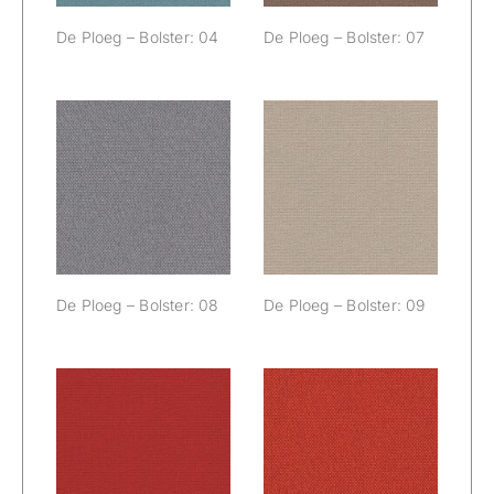
De Ploeg – Bolster: 04
De Ploeg – Bolster: 07
De Ploeg –
De Ploeg –
Bolster: 08
Bolster: 09
De Ploeg – Bolster: 08
De Ploeg – Bolster: 09
De Ploeg –
De Ploeg –
Bolster: 10
Bolster: 12