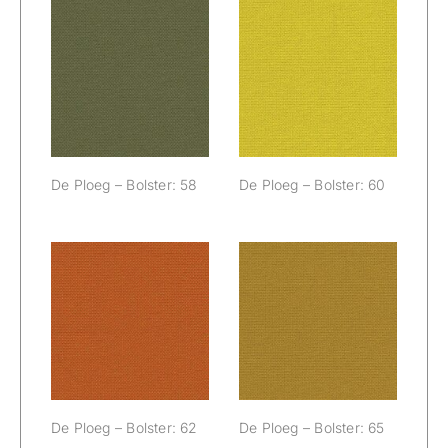
De Ploeg –
De Ploeg –
Bolster: 58
Bolster: 60
De Ploeg – Bolster: 58
De Ploeg – Bolster: 60
De Ploeg –
De Ploeg –
Bolster: 62
Bolster: 65
De Ploeg – Bolster: 62
De Ploeg – Bolster: 65