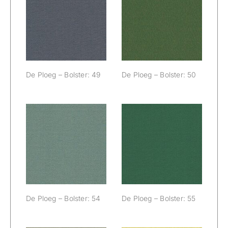
De Ploeg –
De Ploeg –
Bolster: 49
Bolster: 50
De Ploeg – Bolster: 49
De Ploeg – Bolster: 50
De Ploeg –
De Ploeg –
Bolster: 54
Bolster: 55
De Ploeg – Bolster: 54
De Ploeg – Bolster: 55