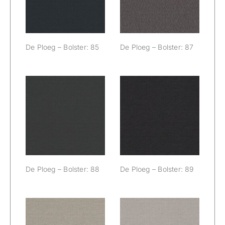
De Ploeg – Bolster: 85
De Ploeg – Bolster: 87
De Ploeg –
De Ploeg –
Bolster: 88
Bolster: 89
De Ploeg – Bolster: 88
De Ploeg – Bolster: 89