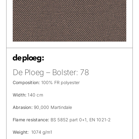
De Ploeg – Bolster: 78
Composition:
100% FR polyester
Width:
140 cm
Abrasion:
90,000 Martindale
Flame resistance:
BS 5852 part 0+1, EN 1021-2
Weight:
1074 g/m1