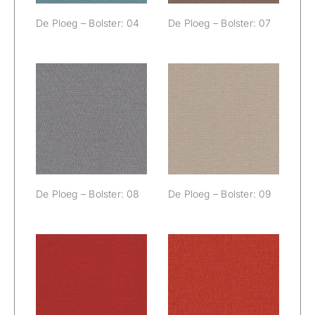
De Ploeg – Bolster: 04
De Ploeg – Bolster: 07
De Ploeg –
De Ploeg –
Bolster: 08
Bolster: 09
De Ploeg – Bolster: 08
De Ploeg – Bolster: 09
De Ploeg –
De Ploeg –
Bolster: 10
Bolster: 12