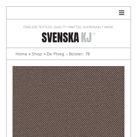
Skip
to
content
TIMELESS TEXTILES. QUALITY CRAFTED, SUSTAINABLY MADE.
Home
»
Shop
»
De Ploeg – Bolster: 78