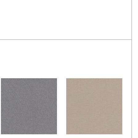
De Ploeg – Bolster:
De Ploeg – Bolster:
08
09