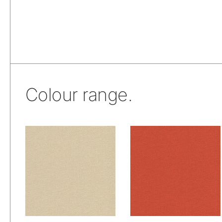
Colour range.
De Ploeg – Bolster:
De Ploeg – Bolster:
00
01