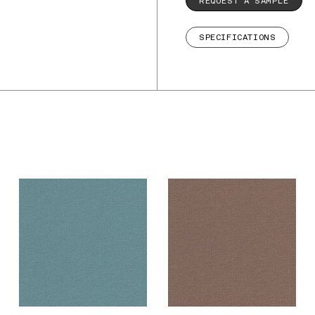
REQUEST A SAMPLE
SPECIFICATIONS
De Ploeg – Bolster:
De Ploeg – Bolster:
04
07