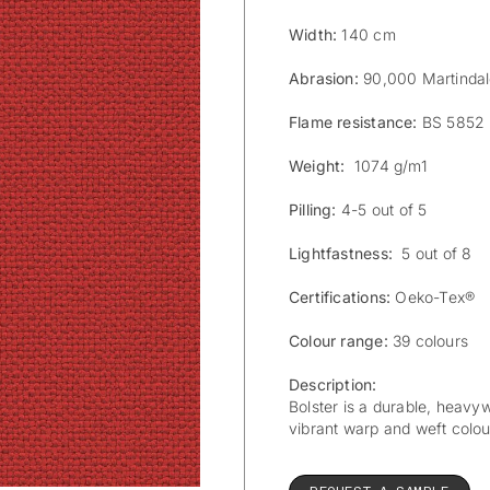
Width:
140 cm
Abrasion:
90,000 Martinda
Flame resistance:
BS 5852 
Weight:
1074 g/m1
Pilling:
4-5 out of 5
Lightfastness:
5 out of 8
Certifications:
Oeko-Tex®
Colour range:
39 colours
Description:
Bolster is a durable, heavyw
vibrant warp and weft colou