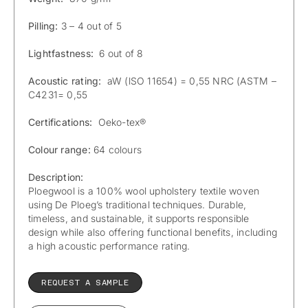
Pilling:
3 – 4 out of 5
Lightfastness:
6 out of 8
Acoustic rating:
aW (lSO 11654) = 0,55 NRC (ASTM –
C4231= 0,55
Certifications:
Oeko-tex®
Colour range:
64 colours
Description:
Ploegwool is a 100% wool upholstery textile woven
using De Ploeg’s traditional techniques. Durable,
timeless, and sustainable, it supports responsible
design while also offering functional benefits, including
a high acoustic performance rating.
REQUEST A SAMPLE