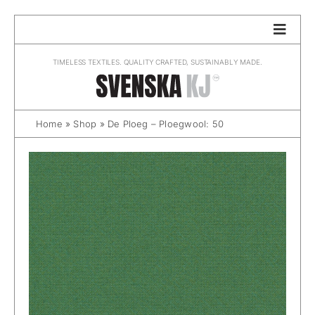
Skip
to
content
TIMELESS TEXTILES. QUALITY CRAFTED, SUSTAINABLY MADE.
Home
»
Shop
»
De Ploeg – Ploegwool: 50