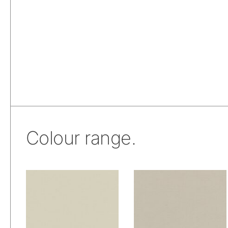
Colour range.
De Ploeg –
De Ploeg –
Ploegwool: 00
Ploegwool: 02