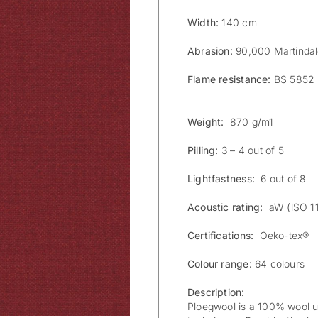
Width:
140 cm
Abrasion:
90,000 Martinda
Flame resistance:
BS 5852 p
Weight:
870 g/m1
Pilling:
3 – 4 out of 5
Lightfastness:
6 out of 8
Acoustic rating:
aW (lSO 1
Certifications:
Oeko-tex®
Colour range:
64 colours
Description:
Ploegwool is a 100% wool up