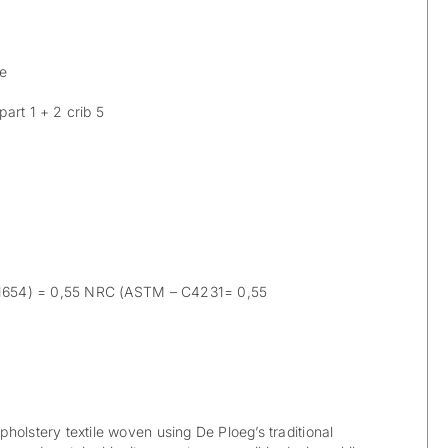
le
art 1 + 2 crib 5
1654) = 0,55 NRC (ASTM – C4231= 0,55
holstery textile woven using De Ploeg’s traditional