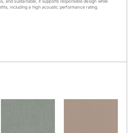
s, and sustainable, it supports responsible design while
efits, including a high acoustic performance rating.
De Ploeg –
De Ploeg –
Ploegwool: 08
Ploegwool: 09