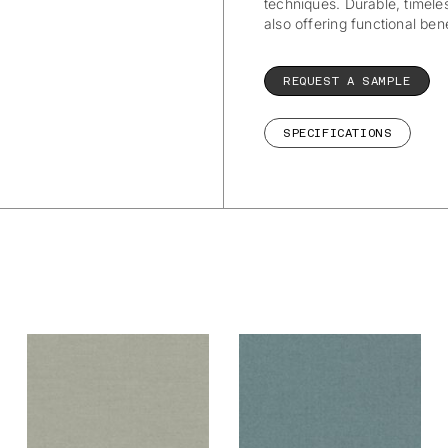
techniques. Durable, timeles
also offering functional ben
REQUEST A SAMPLE
SPECIFICATIONS
De Ploeg –
De Ploeg –
Ploegwool: 03
Ploegwool: 04