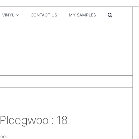
VINYL
CONTACT US
MY SAMPLES
 Ploegwool: 18
ool