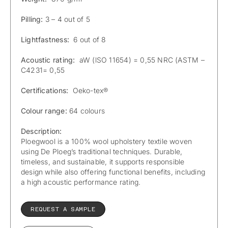
Pilling:
3 – 4 out of 5
Lightfastness:
6 out of 8
Acoustic rating:
aW (lSO 11654) = 0,55 NRC (ASTM –
C4231= 0,55
Certifications:
Oeko-tex®
Colour range:
64 colours
Description:
Ploegwool is a 100% wool upholstery textile woven
using De Ploeg’s traditional techniques. Durable,
timeless, and sustainable, it supports responsible
design while also offering functional benefits, including
a high acoustic performance rating.
REQUEST A SAMPLE