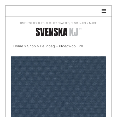
Skip
to
content
TIMELESS TEXTILES. QUALITY CRAFTED, SUSTAINABLY MADE.
Home
»
Shop
»
De Ploeg – Ploegwool: 28