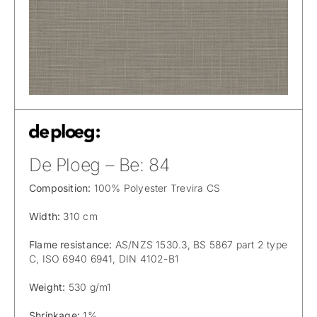
De Ploeg – Be: 84
Composition:
100% Polyester Trevira CS
Width:
310 cm
Flame resistance:
AS/NZS 1530.3, BS 5867 part 2 type
C, ISO 6940 6941, DIN 4102-B1
Weight:
530 g/m1
Shrinkage:
1%