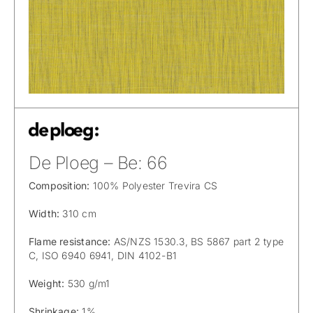
De Ploeg – Be: 66
Composition:
100% Polyester Trevira CS
Width:
310 cm
Flame resistance:
AS/NZS 1530.3, BS 5867 part 2 type
C, ISO 6940 6941, DIN 4102-B1
Weight:
530 g/m1
Shrinkage:
1%