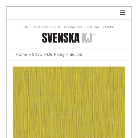
Skip
to
content
TIMELESS TEXTILES. QUALITY CRAFTED, SUSTAINABLY MADE.
Home
»
Shop
»
De Ploeg – Be: 66