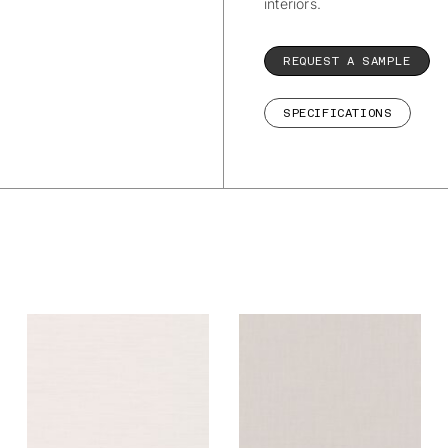
interiors.
REQUEST A SAMPLE
SPECIFICATIONS
De Ploeg – Be: 02
De Ploeg – Be: 04