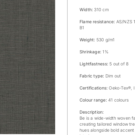
Width:
310 cm
Flame resistance:
AS/NZS 15
B1
Weight:
530 g/m1
Shrinkage:
1%
Lightfastness:
5 out of 8
Fabric type:
Dim out
Certifications:
Oeko-Tex®, 
Colour range:
41 colours
Description:
Be is a wide-width woven fab
creating tailored window tre
hues alongside bold accent t