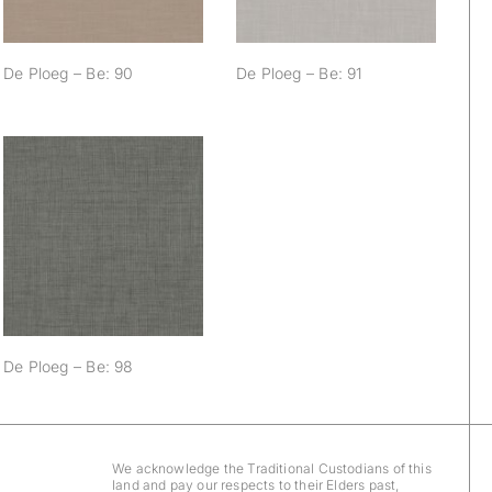
De Ploeg – Be: 90
De Ploeg – Be: 91
De Ploeg – Be: 98
De Ploeg – Be: 98
We acknowledge the Traditional Custodians of this
land and pay our respects to their Elders past,