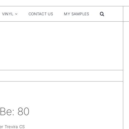
VINYL
CONTACT US
MY SAMPLES
 Be: 80
r Trevira CS