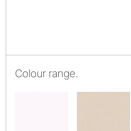
Colour range.
De Ploeg – Be: 00
De Ploeg – Be: 01