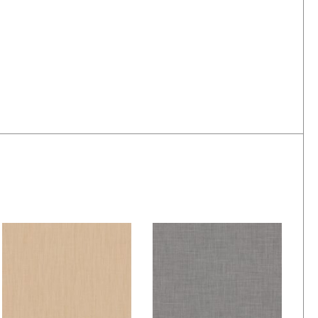
De Ploeg – Be: 06
De Ploeg – Be: 08