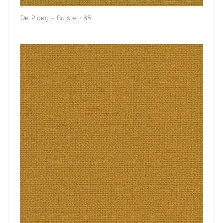
De Ploeg – Bolster: 65
De Ploeg – Bolster: 66