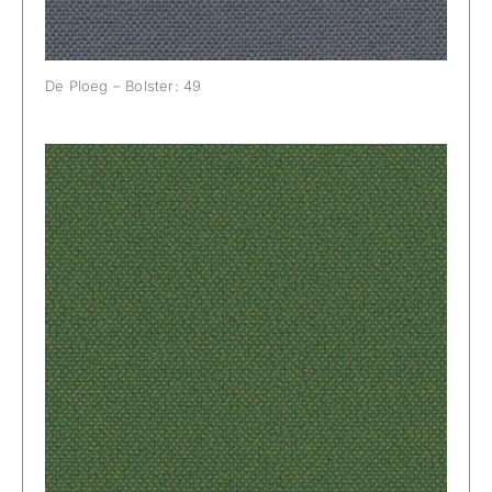
De Ploeg – Bolster: 49
De Ploeg – Bolster: 50