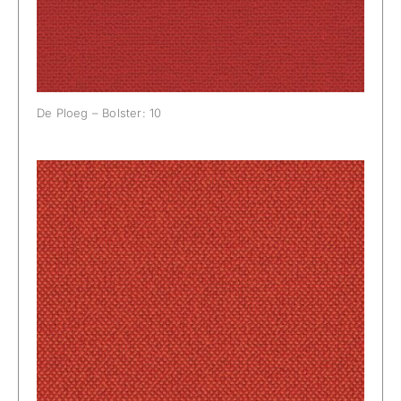
De Ploeg – Bolster: 10
De Ploeg – Bolster: 12