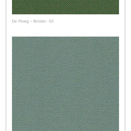
De Ploeg – Bolster: 50
De Ploeg – Bolster: 54