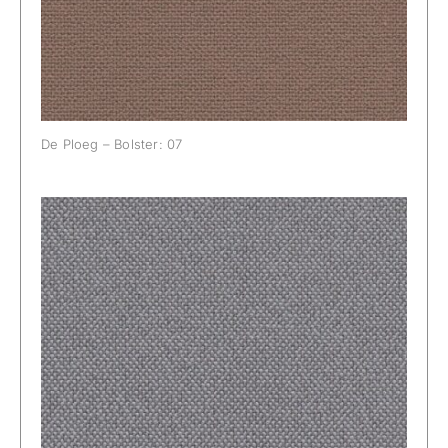
De Ploeg – Bolster: 07
De Ploeg – Bolster: 08