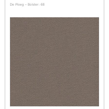
De Ploeg – Bolster: 68
De Ploeg – Bolster: 75