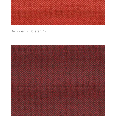
De Ploeg – Bolster: 12
De Ploeg – Bolster: 18