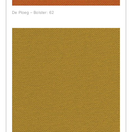
De Ploeg – Bolster: 62
De Ploeg – Bolster: 65