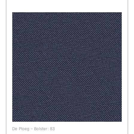
De Ploeg – Bolster: 83
De Ploeg – Bolster: 83