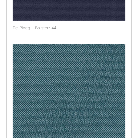
De Ploeg – Bolster: 44
De Ploeg – Bolster: 48