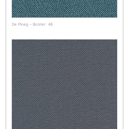
De Ploeg – Bolster: 48
De Ploeg – Bolster: 49