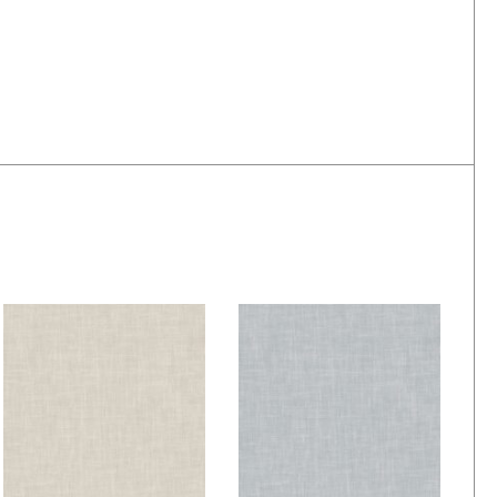
De Ploeg – Vliet:
De Ploeg – Vliet:
06
08