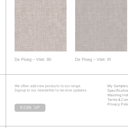
De Ploeg – Vliet:
De Ploeg – Vliet: 91
90
De Ploeg – Vliet: 90
De Ploeg – Vliet: 91
We often add new products to our range.
My Samples
Signup to our newsletter to receive updates.
Specificatio
Washing Inst
Terms & Con
Privacy Poli
SIGN UP