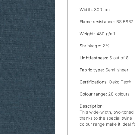
Width:
300 cm
Flame resistance:
BS 5867 p
Weight:
480 g/m1
Shrinkage:
2%
Lightfastness:
5 out of 8
Fabric type:
Semi-sheer
Certifications:
Oeko-Tex®
Colour range:
28 colours
Description:
This wide-width, two-toned l
thanks to the special twine 
colour range make it ideal f