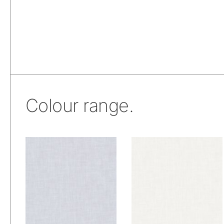
Colour range.
De Ploeg – Vliet:
De Ploeg – Vliet: 01
00