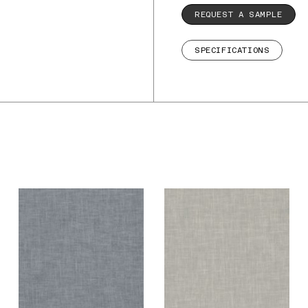
REQUEST A SAMPLE
SPECIFICATIONS
De Ploeg – Vliet:
De Ploeg – Vliet:
04
05