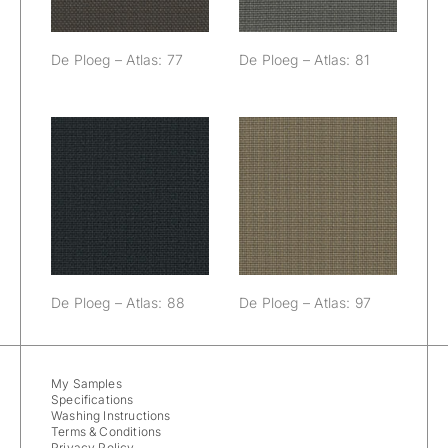
De Ploeg – Atlas: 77
De Ploeg – Atlas: 81
De Ploeg –
De Ploeg –
Atlas: 88
Atlas: 97
De Ploeg – Atlas: 88
De Ploeg – Atlas: 97
My Samples
Specifications
Washing Instructions
Terms & Conditions
Privacy Policy