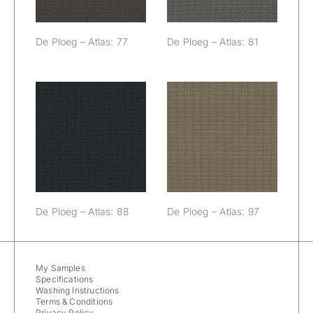
De Ploeg – Atlas: 77
De Ploeg – Atlas: 81
De Ploeg –
De Ploeg –
Atlas: 88
Atlas: 97
De Ploeg – Atlas: 88
De Ploeg – Atlas: 97
My Samples
Specifications
Washing Instructions
Terms & Conditions
Privacy Policy