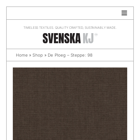
Skip
to
content
TIMELESS TEXTILES. QUALITY CRAFTED, SUSTAINABLY MADE.
Home
»
Shop
»
De Ploeg – Steppe: 98