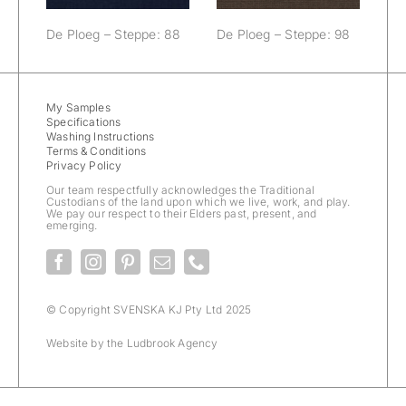
De Ploeg – Steppe: 88
De Ploeg – Steppe: 98
My Samples
Specifications
Washing Instructions
Terms & Conditions
Privacy Policy
Our team respectfully acknowledges the Traditional
Custodians of the land upon which we live, work, and play.
We pay our respect to their Elders past, present, and
emerging.
© Copyright SVENSKA KJ Pty Ltd 2025
Website by the
Ludbrook Agency