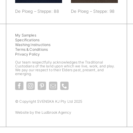
De Ploeg – Steppe: 88
De Ploeg – Steppe: 98
My Samples
Specifications
Washing Instructions
Terms & Conditions
Privacy Policy
Our team respectfully acknowledges the Traditional
Custodians of the land upon which we live, work, and play.
We pay our respect to their Elders past, present, and
emerging.
© Copyright SVENSKA KJ Pty Ltd 2025
Website by the
Ludbrook Agency