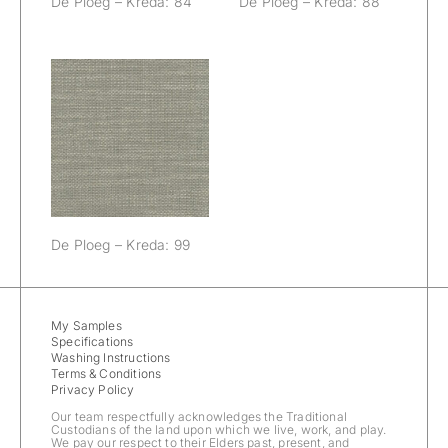
De Ploeg – Kreda: 84
De Ploeg – Kreda: 88
De Ploeg –
Kreda: 99
De Ploeg – Kreda: 99
My Samples
Specifications
Washing Instructions
Terms & Conditions
Privacy Policy
Our team respectfully acknowledges the Traditional
Custodians of the land upon which we live, work, and play.
We pay our respect to their Elders past, present, and