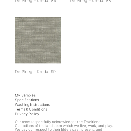
De Ploeg – Kreda: 84
De Ploeg – Kreda: 88
De Ploeg –
Kreda: 99
De Ploeg – Kreda: 99
My Samples
Specifications
Washing Instructions
Terms & Conditions
Privacy Policy
Our team respectfully acknowledges the Traditional
Custodians of the land upon which we live, work, and play.
We pay our respect to their Elders past, present, and