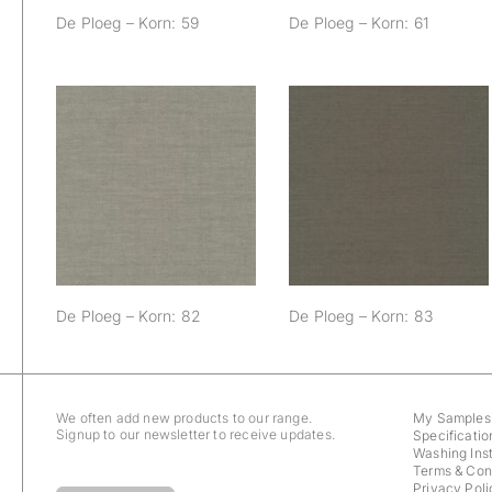
De Ploeg – Korn: 59
De Ploeg – Korn: 61
De Ploeg – Korn:
De Ploeg – Korn:
82
83
De Ploeg – Korn: 82
De Ploeg – Korn: 83
We often add new products to our range.
My Samples
Signup to our newsletter to receive updates.
Specificatio
Washing Inst
Terms & Con
Privacy Poli