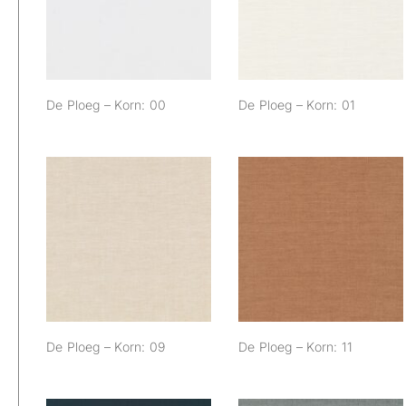
00
01
De Ploeg – Korn: 00
De Ploeg – Korn: 01
De Ploeg – Korn:
De Ploeg – Korn: 11
09
De Ploeg – Korn: 09
De Ploeg – Korn: 11