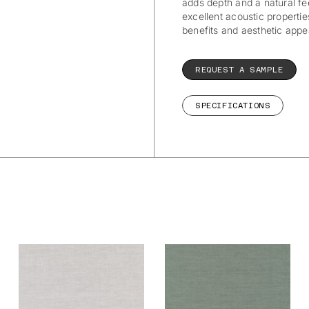
adds depth and a natural fee
excellent acoustic propertie
benefits and aesthetic appe
REQUEST A SAMPLE
SPECIFICATIONS
De Ploeg – Korn:
De Ploeg – Korn: