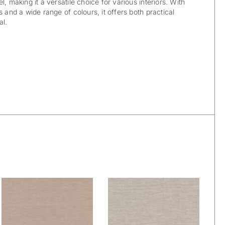
l, making it a versatile choice for various interiors. With
s and a wide range of colours, it offers both practical
al.
De Ploeg – Korn:
De Ploeg – Korn: