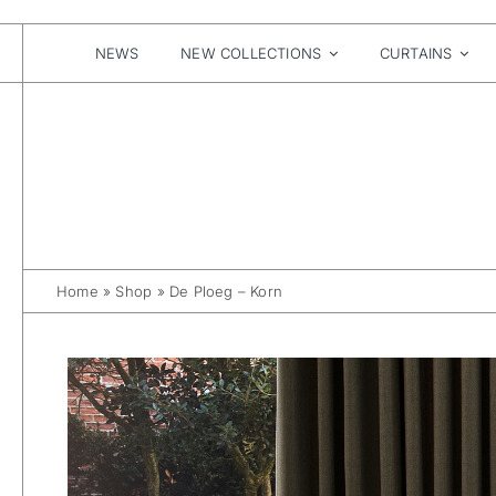
Skip
to
content
NEWS
NEW COLLECTIONS
CURTAINS
Home
»
Shop
»
De Ploeg – Korn