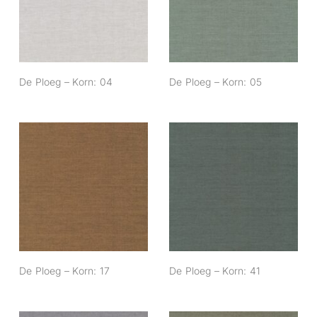
04
05
De Ploeg – Korn: 04
De Ploeg – Korn: 05
De Ploeg – Korn:
De Ploeg – Korn: 17
41
De Ploeg – Korn: 17
De Ploeg – Korn: 41