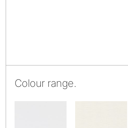
Colour range.
De Ploeg – Korn:
De Ploeg – Korn: