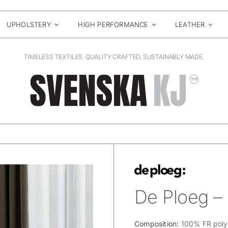
UPHOLSTERY
HIGH PERFORMANCE
LEATHER
TIMELESS TEXTILES. QUALITY CRAFTED, SUSTAINABLY MADE.
De Ploeg –
Composition:
100% FR poly