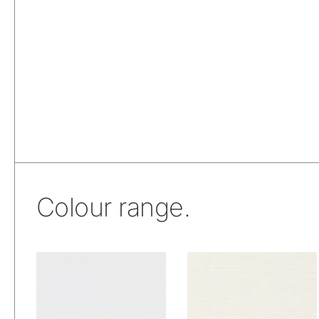
Colour range.
De Ploeg – Korn:
De Ploeg – Korn: