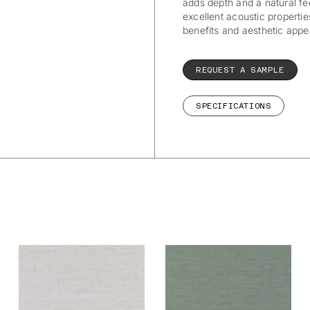
adds depth and a natural fee
excellent acoustic propertie
benefits and aesthetic appe
REQUEST A SAMPLE
SPECIFICATIONS
De Ploeg – Korn:
De Ploeg – Korn: