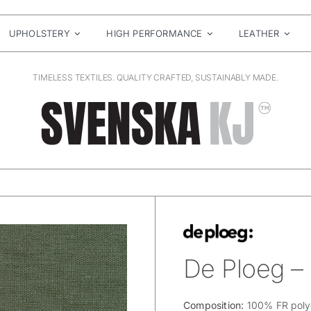
UPHOLSTERY
HIGH PERFORMANCE
LEATHER
TIMELESS TEXTILES. QUALITY CRAFTED, SUSTAINABLY MADE.
De Ploeg – 
Composition:
100% FR poly