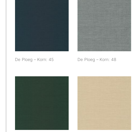
De Ploeg – Korn:
De Ploeg – Korn:
45
48
De Ploeg – Korn: 45
De Ploeg – Korn: 48
De Ploeg – Korn:
De Ploeg – Korn:
59
61