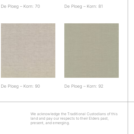
De Ploeg – Korn: 70
De Ploeg – Korn: 81
De Ploeg – Korn:
De Ploeg – Korn:
90
92
De Ploeg – Korn: 90
De Ploeg – Korn: 92
We acknowledge the Traditional Custodians of this
land and pay our respects to their Elders past,
present, and emerging.