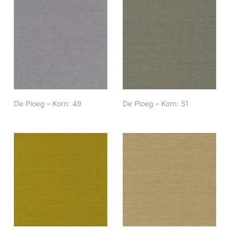
De Ploeg – Korn:
De Ploeg – Korn:
49
51
De Ploeg – Korn: 49
De Ploeg – Korn: 51
De Ploeg – Korn:
De Ploeg – Korn:
66
69