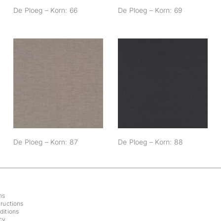
De Ploeg – Korn: 66
De Ploeg – Korn: 69
De Ploeg – Korn:
De Ploeg – Korn:
87
88
De Ploeg – Korn: 87
De Ploeg – Korn: 88
ns
ructions
ditions
cy