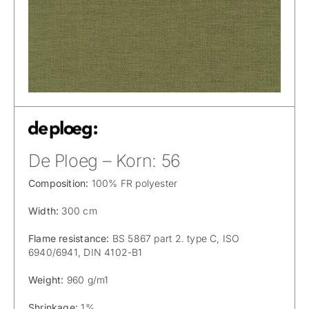
De Ploeg – Korn: 56
Composition:
100% FR polyester
Width:
300 cm
Flame resistance:
BS 5867 part 2. type C, ISO
6940/6941, DIN 4102-B1
Weight:
960 g/m1
Shrinkage:
1%