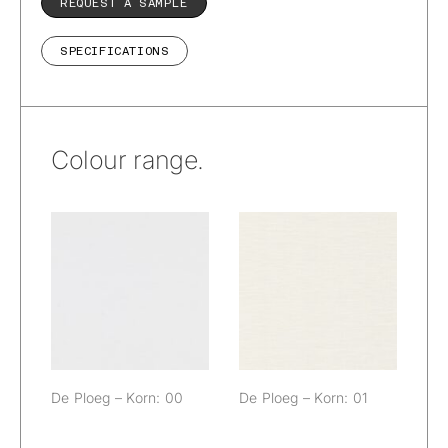
REQUEST A SAMPLE
SPECIFICATIONS
Colour range.
De Ploeg –
De Ploeg –
Korn: 00
Korn: 01
De Ploeg – Korn: 00
De Ploeg – Korn: 01