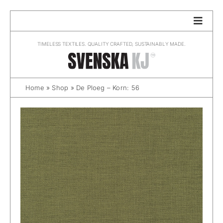
Skip
to
content
TIMELESS TEXTILES. QUALITY CRAFTED, SUSTAINABLY MADE.
Home
»
Shop
»
De Ploeg – Korn: 56