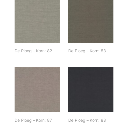
De Ploeg –
De Ploeg –
Korn: 82
Korn: 83
De Ploeg – Korn: 82
De Ploeg – Korn: 83
De Ploeg –
De Ploeg –
Korn: 87
Korn: 88
De Ploeg – Korn: 87
De Ploeg – Korn: 88