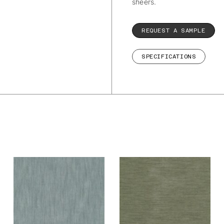
sheers.
REQUEST A SAMPLE
SPECIFICATIONS
De Ploeg –
De Ploeg –
Forecast: 04
Forecast: 05