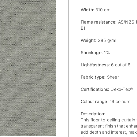
Width:
310 cm
Flame resistance:
AS/NZS 15
B1
Weight:
285 g/m1
Shrinkage:
1%
Lightfastness:
6 out of 8
Fabric type:
Sheer
Certifications:
Oeko-Tex®
Colour range:
19 colours
Description:
This floor-to-ceiling curtai
transparent finish that enha
add depth and interest, maki