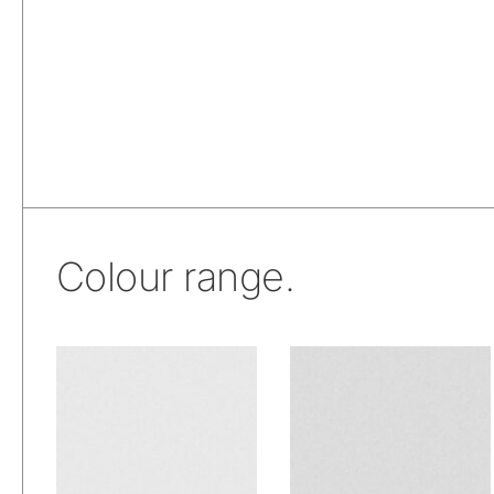
Colour range.
De Ploeg –
De Ploeg –
Forecast: 00
Forecast: 01