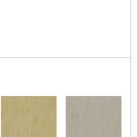
De Ploeg –
De Ploeg –
Forecast: 06
Forecast: 07