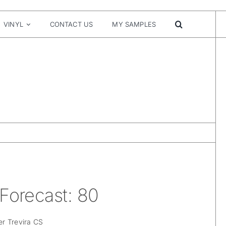
VINYL
CONTACT US
MY SAMPLES
Forecast: 80
r Trevira CS