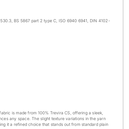
30.3, BS 5867 part 2 type C, ISO 6940 6941, DIN 4102-
n fabric is made from 100% Trevira CS, offering a sleek,
nces any space. The slight texture variations in the yarn
ng it a refined choice that stands out from standard plain