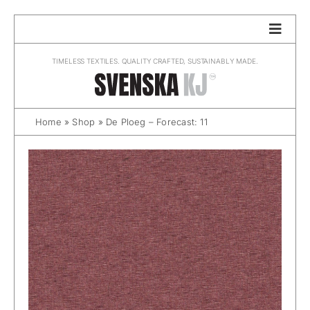
Skip
to
content
TIMELESS TEXTILES. QUALITY CRAFTED, SUSTAINABLY MADE.
Home
»
Shop
»
De Ploeg – Forecast: 11