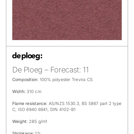
De Ploeg – Forecast: 11
Composition:
100% polyester Trevira CS
Width:
310 cm
Flame resistance:
AS/NZS 1530.3, BS 5867 part 2 type
C, ISO 6940 6941, DIN 4102-B1
Weight:
285 g/m1
Shrinkage:
1%