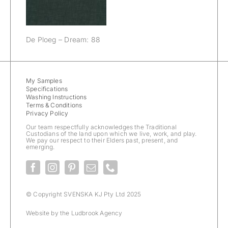
De Ploeg – Dream: 88
My Samples
Specifications
Washing Instructions
Terms & Conditions
Privacy Policy
Our team respectfully acknowledges the Traditional
Custodians of the land upon which we live, work, and play.
We pay our respect to their Elders past, present, and
emerging.
© Copyright SVENSKA KJ Pty Ltd 2025
Website by the
Ludbrook Agency