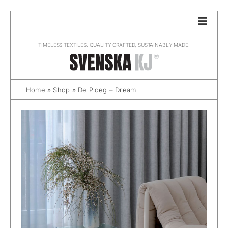
Skip
to
content
TIMELESS TEXTILES. QUALITY CRAFTED, SUSTAINABLY MADE.
Home
»
Shop
»
De Ploeg – Dream