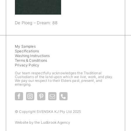
De Ploeg – Dream: 88
My Samples
Specifications
Washing Instructions
Terms & Conditions
Privacy Policy
Our team respectfully acknowledges the Traditional
Custodians of the land upon which we live, work, and play.
We pay our respect to their Elders past, present, and
emerging.
© Copyright SVENSKA KJ Pty Ltd 2025
Website by the
Ludbrook Agency