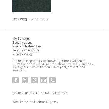
De Ploeg – Dream: 88
My Samples
Specifications
Washing Instructions
Terms & Conditions
Privacy Policy
Our team respectfully acknowledges the Traditional
Custodians of the land upon which we live, work, and play.
We pay our respect to their Elders past, present, and
emerging.
© Copyright SVENSKA KJ Pty Ltd 2025
Website by the
Ludbrook Agency