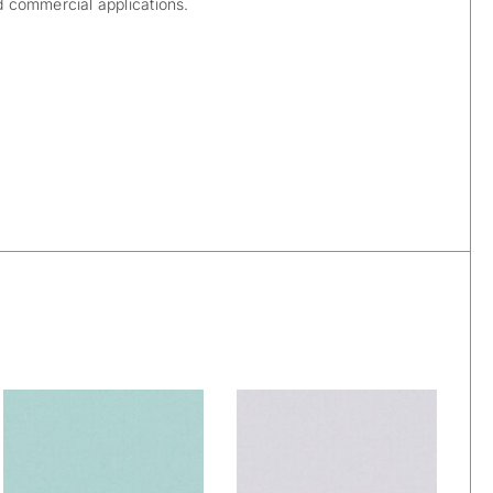
nd commercial applications.
De Ploeg –
De Ploeg –