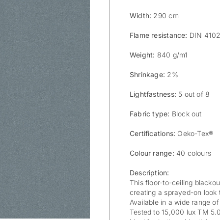
Width:
290 cm
Flame resistance:
DIN 4102
Weight:
840 g/m1
Shrinkage:
2%
Lightfastness:
5 out of 8
Fabric type:
Block out
Certifications:
Oeko-Tex®
Colour range:
40 colours
Description:
This floor-to-ceiling blackou
creating a sprayed-on look 
Available in a wide range of c
Tested to 15,000 lux TM 5.04