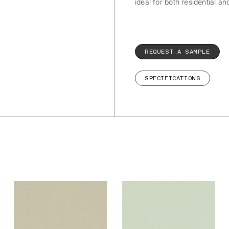
ideal for both residential a
REQUEST A SAMPLE
SPECIFICATIONS
De Ploeg –
De Ploeg –