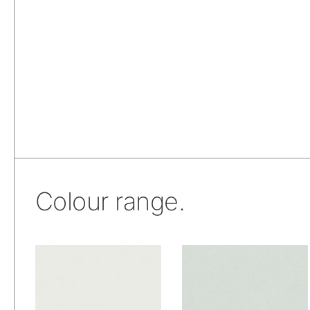
Colour range.
De Ploeg –
De Ploeg –