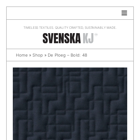
Skip
to
content
TIMELESS TEXTILES. QUALITY CRAFTED, SUSTAINABLY MADE.
Home
»
Shop
»
De Ploeg – Bold: 48