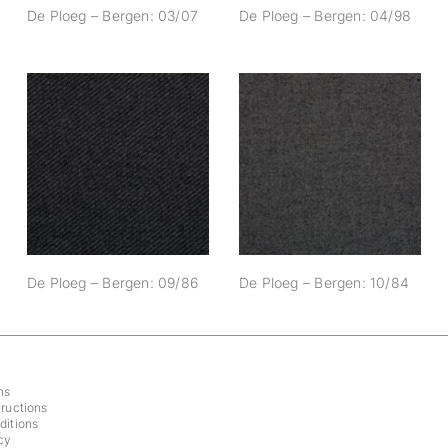
De Ploeg – Bergen: 03/07
De Ploeg – Bergen: 04/98
De Ploeg – Bergen:
De Ploeg – Bergen:
09/86
10/84
De Ploeg – Bergen: 09/86
De Ploeg – Bergen: 10/84
ns
ructions
ditions
cy