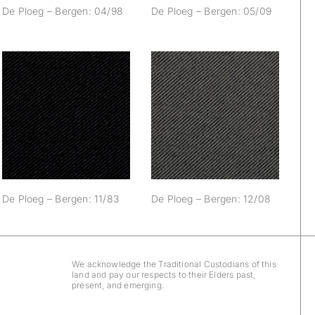
De Ploeg – Bergen: 04/98
De Ploeg – Bergen: 05/09
De Ploeg – Bergen:
De Ploeg – Bergen:
11/83
12/08
De Ploeg – Bergen: 11/83
De Ploeg – Bergen: 12/08
We acknowledge the Traditional Custodians of this
land and pay our respects to their Elders past,
present, and emerging.