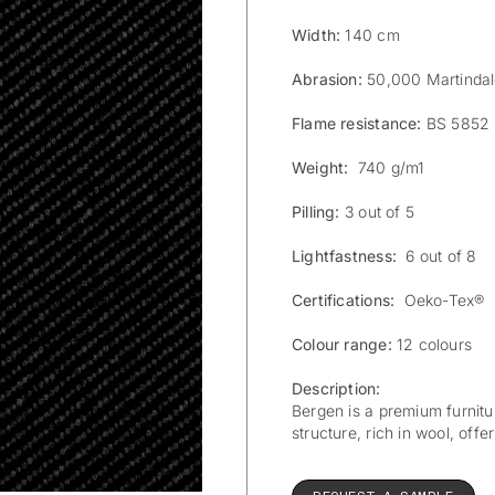
Width:
140 cm
Abrasion:
50,000 Martinda
Flame resistance:
BS 5852 
Weight:
740 g/m1
Pilling:
3 out of 5
Lightfastness:
6 out of 8
Certifications:
Oeko-Tex®
Colour range:
12 colours
Description:
Bergen is a premium furnitur
structure, rich in wool, off