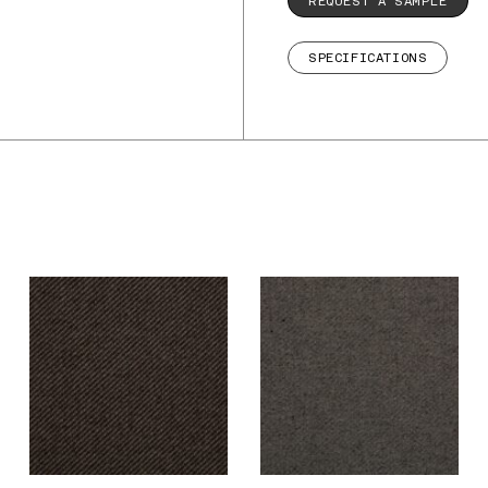
REQUEST A SAMPLE
SPECIFICATIONS
De Ploeg – Bergen:
De Ploeg – Bergen:
03/07
04/98