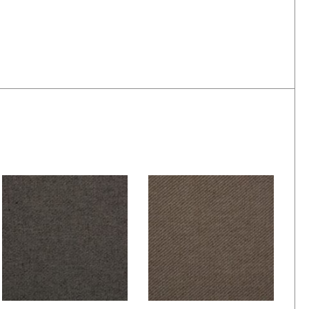
De Ploeg – Bergen:
De Ploeg – Bergen:
04/98
05/09