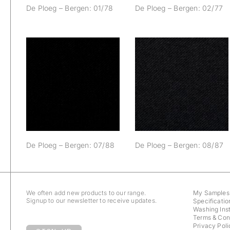
De Ploeg – Bergen: 01/78
De Ploeg – Bergen: 02/77
De Ploeg – Bergen:
De Ploeg – Bergen:
07/88
08/87
De Ploeg – Bergen: 07/88
De Ploeg – Bergen: 08/87
We often add new products to our range.
My Samples
Signup to our newsletter to receive updates.
Specificatio
Washing Inst
Terms & Con
Privacy Poli