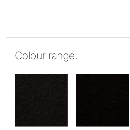
Colour range.
De Ploeg – Bergen:
De Ploeg – Bergen:
01/78
02/77