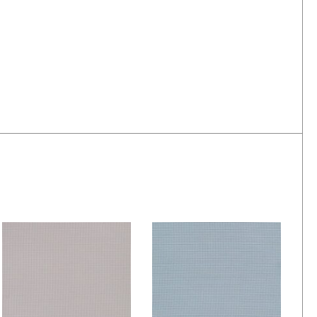
De Ploeg – Slinger:
De Ploeg – Slinger:
27
44