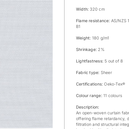
Width:
320 cm
Flame resistance:
AS/NZS 15
B1
Weight:
180 g/m1
Shrinkage:
2%
Lightfastness:
5 out of 8
Fabric type:
Sheer
Certifications:
Oeko-Tex®
Colour range:
11 colours
Description:
An open-woven curtain fabri
offering flame retardancy, du
filtration and structural int