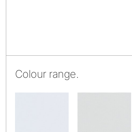
Colour range.
De Ploeg – Slinger:
De Ploeg – Slinger:
00
06