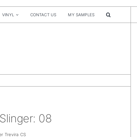
VINYL
CONTACT US
MY SAMPLES
Slinger: 08
r Trevira CS