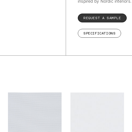
inspired by Nordic interiors.
REQUEST A SAMPLE
SPECIFICATIONS
De Ploeg – Slinger:
De Ploeg – Slinger:
08
09