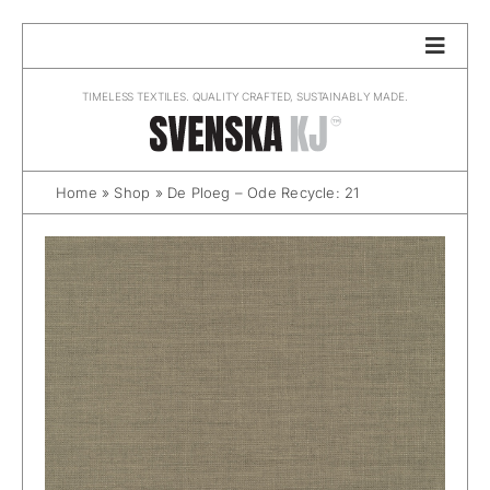
Skip
to
content
TIMELESS TEXTILES. QUALITY CRAFTED, SUSTAINABLY MADE.
Home
»
Shop
»
De Ploeg – Ode Recycle: 21