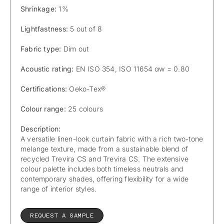
Shrinkage:
1%
Lightfastness:
5 out of 8
Fabric type:
Dim out
Acoustic rating:
EN ISO 354, ISO 11654 α
w
= 0.80
Certifications:
Oeko-Tex®
Colour range:
25 colours
Description:
A versatile linen-look curtain fabric with a rich two-tone
melange texture, made from a sustainable blend of
recycled Trevira CS and Trevira CS. The extensive
colour palette includes both timeless neutrals and
contemporary shades, offering flexibility for a wide
range of interior styles.
REQUEST A SAMPLE