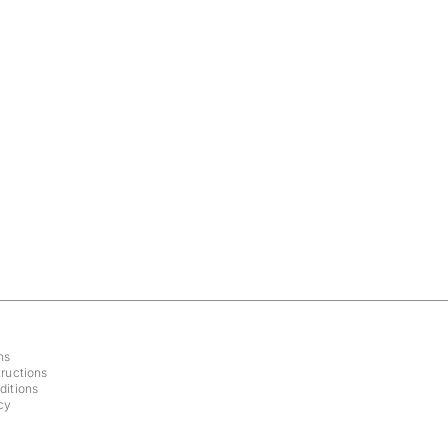
ns
ructions
ditions
cy