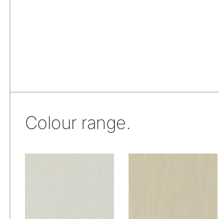
Colour range.
De Ploeg – Nolin:
De Ploeg – Nolin:
01
02