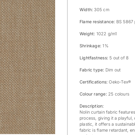
Width:
305 cm
Flame resistance:
BS 5867 
Weight:
1022 g/m1
Shrinkage:
1%
Lightfastness:
5 out of 8
Fabric type:
Dim out
Certifications:
Oeko-Tex®
Colour range:
25 colours
Description:
Nolin curtain fabric feature
process, giving it a playfu
plastic, it offers a sustaina
fabric is flame retardant, e