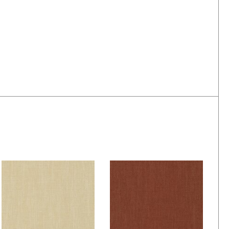
De Ploeg – Nolin:
De Ploeg – Nolin:
09
17