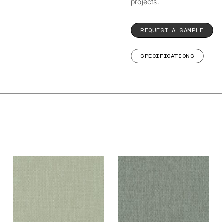
projects.
REQUEST A SAMPLE
SPECIFICATIONS
De Ploeg – Nolin:
De Ploeg – Nolin:
05
08