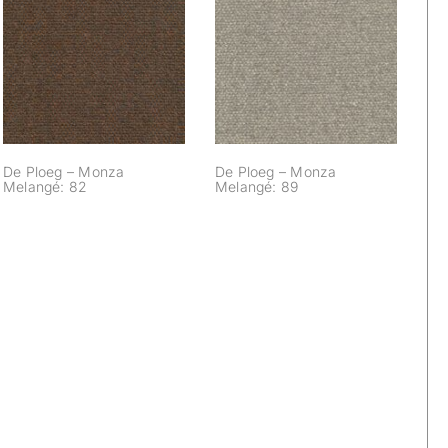
De Ploeg – Monza
De Ploeg – Monza
Melangé: 82
Melangé: 89
De Ploeg – Monza
De Ploeg – Monza
Melangé: 82
Melangé: 89