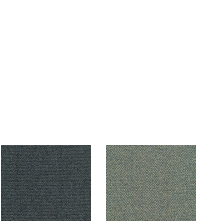
De Ploeg – Monza
De Ploeg – Monza
Melangé: 47
Melangé: 49