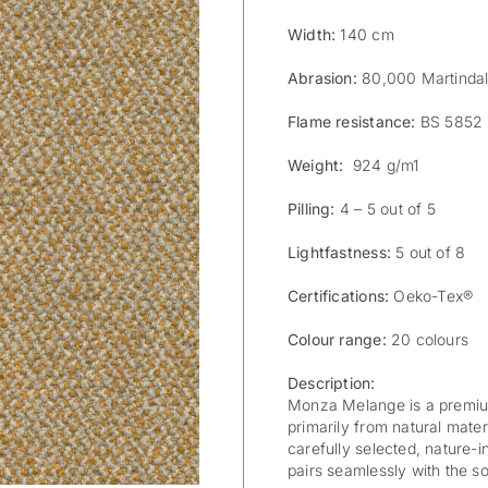
Width:
140 cm
Abrasion:
80,000 Martinda
Flame resistance:
BS 5852 
Weight:
924 g/m1
Pilling:
4 – 5 out of 5
Lightfastness:
5 out of 8
Certifications:
Oeko-Tex®
Colour range:
20 colours
Description:
Monza Melange is a premium 
primarily from natural mater
carefully selected, nature-
pairs seamlessly with the s