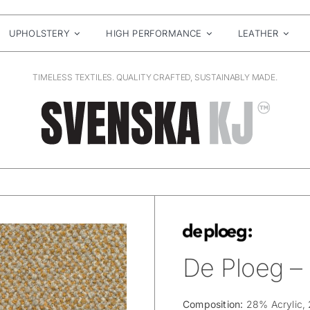
UPHOLSTERY
HIGH PERFORMANCE
LEATHER
TIMELESS TEXTILES. QUALITY CRAFTED, SUSTAINABLY MADE.
De Ploeg –
Composition:
28% Acrylic,