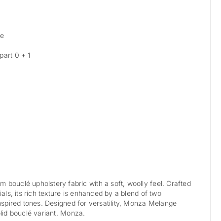
le
part 0 + 1
bouclé upholstery fabric with a soft, woolly feel. Crafted
ials, its rich texture is enhanced by a blend of two
inspired tones. Designed for versatility, Monza Melange
olid bouclé variant, Monza.