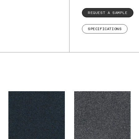
REQUEST A SAMPLE
SPECIFICATIONS
De Ploeg – Monza
De Ploeg – Monza
Melangé: 42
Melangé: 43