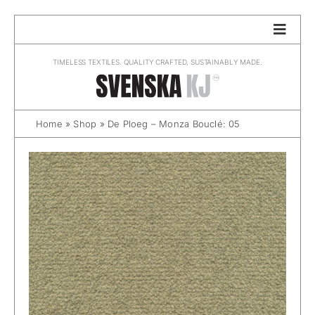
Skip
to
content
TIMELESS TEXTILES. QUALITY CRAFTED, SUSTAINABLY MADE.
Home
»
Shop
»
De Ploeg – Monza Bouclé: 05