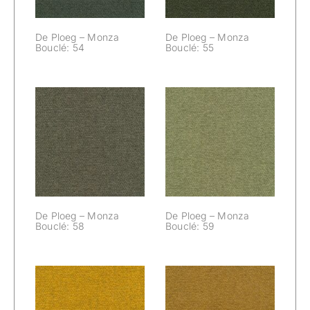
De Ploeg – Monza
De Ploeg – Monza
Bouclé: 54
Bouclé: 55
De Ploeg –
De Ploeg –
Monza Bouclé:
Monza Bouclé:
58
59
De Ploeg – Monza
De Ploeg – Monza
Bouclé: 58
Bouclé: 59
De Ploeg –
De Ploeg –