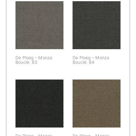
De Ploeg –
De Ploeg –
Monza Bouclé:
Monza Bouclé:
83
84
De Ploeg – Monza
De Ploeg – Monza
Bouclé: 83
Bouclé: 84
De Ploeg –
De Ploeg –
Monza Bouclé:
Monza Bouclé:
88
97
De Ploeg – Monza
De Ploeg – Monza