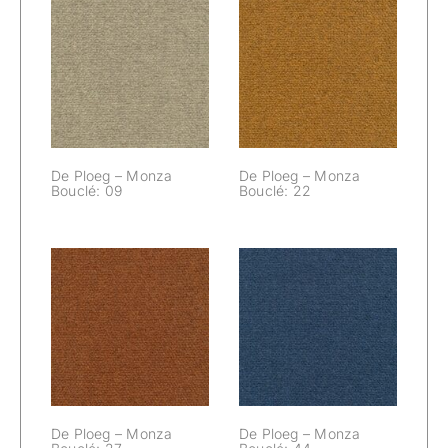
De Ploeg –
De Ploeg –
Monza Bouclé:
Monza Bouclé:
09
22
De Ploeg – Monza
De Ploeg – Monza
Bouclé: 09
Bouclé: 22
De Ploeg –
De Ploeg –
Monza Bouclé:
Monza Bouclé:
27
44
De Ploeg – Monza
De Ploeg – Monza