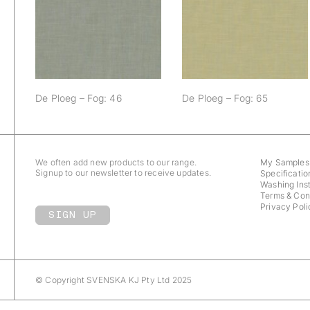
De Ploeg – Fog: 46
De Ploeg – Fog: 65
De Ploeg – Fog: 46
De Ploeg – Fog: 65
We often add new products to our range.
My Samples
Signup to our newsletter to receive updates.
Specificatio
Washing Inst
Terms & Con
Privacy Poli
SIGN UP
© Copyright
SVENSKA KJ
Pty Ltd 2025