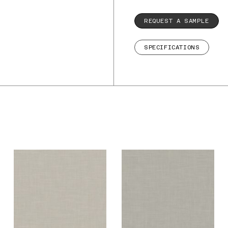
REQUEST A SAMPLE
SPECIFICATIONS
De Ploeg – Fog: 02
De Ploeg – Fog: 03