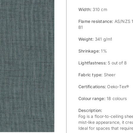
Width:
310 cm
Flame resistance:
AS/NZS 15
B1
Weight:
341 g/m1
Shrinkage:
1%
Lightfastness:
5 out of 8
Fabric type:
Sheer
Certifications:
Oeko-Tex®
Colour range:
18 colours
Description:
Fog is a floor-to-ceiling sh
mist-like appearance, it cre
Ideal for spaces that requir