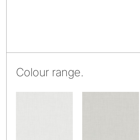
Colour range.
De Ploeg – Fog: 00
De Ploeg – Fog: 01