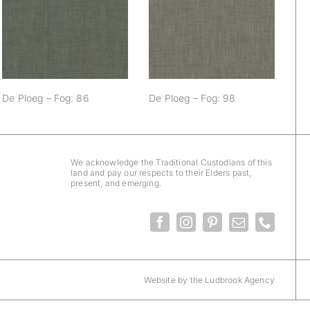
De Ploeg – Fog: 86
De Ploeg – Fog: 98
De Ploeg – Fog: 86
De Ploeg – Fog: 98
We acknowledge the Traditional Custodians of this
land and pay our respects to their Elders past,
present, and emerging.
Website by the Ludbrook Agency