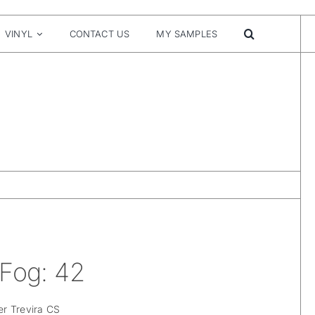
VINYL
CONTACT US
MY SAMPLES
 Fog: 42
r Trevira CS