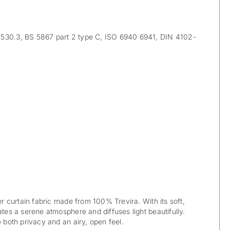
30.3, BS 5867 part 2 type C, ISO 6940 6941, DIN 4102-
eer curtain fabric made from 100% Trevira. With its soft,
ates a serene atmosphere and diffuses light beautifully.
e both privacy and an airy, open feel.