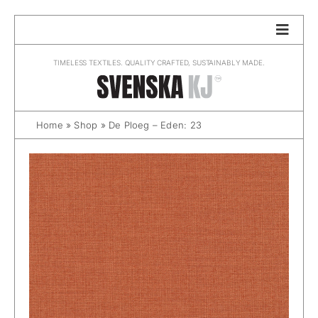
Skip
to
content
TIMELESS TEXTILES. QUALITY CRAFTED, SUSTAINABLY MADE.
Home
»
Shop
»
De Ploeg – Eden: 23