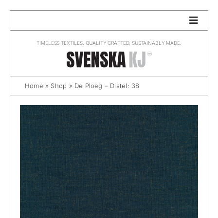
Skip
to
content
TIMELESS TEXTILES. QUALITY CRAFTED, SUSTAINABLY MADE.
Home
»
Shop
»
De Ploeg – Distel: 38