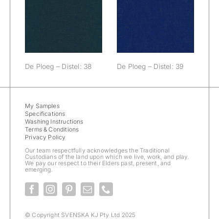
De Ploeg –
De Ploeg –
Distel: 38
Distel: 39
De Ploeg – Distel: 38
De Ploeg – Distel: 39
My Samples
Specifications
Washing Instructions
Terms & Conditions
Privacy Policy
Our team respectfully acknowledges the Traditional
Custodians of the land upon which we live, work, and play.
We pay our respect to their Elders past, present, and
emerging.
© Copyright SVENSKA KJ Pty Ltd 2025