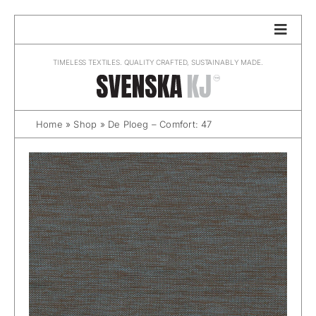
Skip
to
content
TIMELESS TEXTILES. QUALITY CRAFTED, SUSTAINABLY MADE.
Home
»
Shop
»
De Ploeg – Comfort: 47