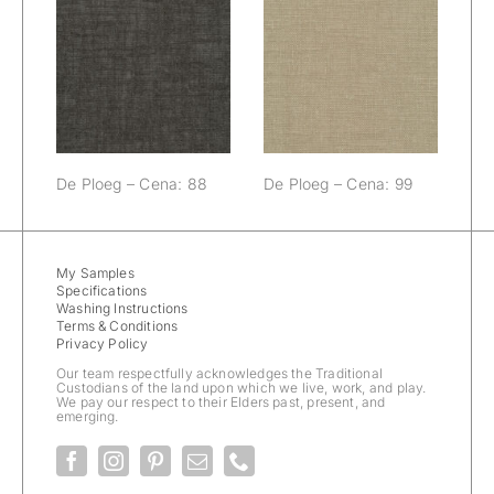
De Ploeg –
De Ploeg –
Cena: 88
Cena: 99
De Ploeg – Cena: 88
De Ploeg – Cena: 99
My Samples
Specifications
Washing Instructions
Terms & Conditions
Privacy Policy
Our team respectfully acknowledges the Traditional
Custodians of the land upon which we live, work, and play.
We pay our respect to their Elders past, present, and
emerging.